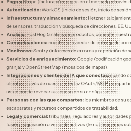
Pagos:
Stripe (facturación, pagos en el mercado a través d
Autenticación:
WorkOS (inicio de sesión, inicio de sesión
Infraestructura y almacenamiento:
Hetzner (alojamient
de sensores, traducción y búsqueda de direcciones; EE. UU.
Análisis:
PostHog (análisis de productos; consulte nuest
Comunicaciones:
nuestro proveedor de entrega de correo 
Monitoreo:
Sentry (informes de errores y repetición de 
Servicios de enriquecimiento:
Google (codificación geo
granja) y OpenStreetMap (mosaicos de mapas);
Integraciones y clientes de IA que conectas:
cuando con
cliente a través de nuestra interfaz OAuth/MCP, compartim
usted puede revocar su acceso en su configuración;
Personas con las que compartes:
los miembros de su equ
escaparates y recursos compartidos de trazabilidad;
Legal y comercial:
tribunales, reguladores y autoridades p
fusión, adquisición o venta de activos (le notificaremos so