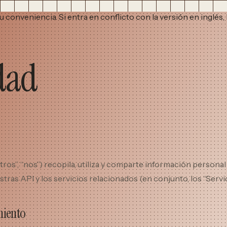
conveniencia. Si entra en conflicto con la versión en inglés, 
idad
s”, “nos”) recopila, utiliza y comparte información personal 
estras API y los servicios relacionados (en conjunto, los “Servic
miento