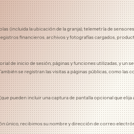
s (incluida la ubicación de la granja), telemetría de sensores y
egistros financieros, archivos y fotografías cargados, producto
orial de inicio de sesión, páginas y funciones utilizadas, y un
ambién se registran las visitas a páginas públicas, como las c
que pueden incluir una captura de pantalla opcional que elija 
sión único, recibimos su nombre y dirección de correo electró