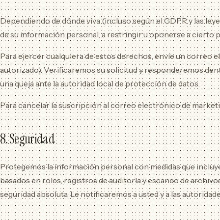
Dependiendo de dónde viva (incluso según el GDPR y las leyes d
de su información personal, a restringir u oponerse a cierto
Para ejercer cualquiera de estos derechos, envíe un correo e
autorizado). Verificaremos su solicitud y responderemos dent
una queja ante la autoridad local de protección de datos.
Para cancelar la suscripción al correo electrónico de marketin
8. Seguridad
Protegemos la información personal con medidas que incluyen
basados ​​en roles, registros de auditoría y escaneo de ar
seguridad absoluta. Le notificaremos a usted y a las autoridade