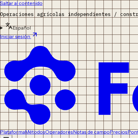
Saltar al contenido
Operaciones agrícolas independientes / const
Español
Iniciar sesión
Plataforma
Métodos
Operadores
Notas de campo
Precios
Pont