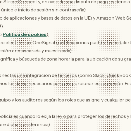
e Stripe Connect y, en caso de una disputa de pago, evidencia
 único e inicio de sesión sin contraseña);
o de aplicaciones y bases de datos en la UE) y Amazon Web Se
);
ro
Política de cookies
);
electrónico, OneSignal (notificaciones push) y Twilio (alerta
sesión enmascarada y muestreada);
gráfica y búsqueda de zona horaria para la ubicación de su g
ectas una integración de terceros (como Slack, QuickBooks, S
os los datos necesarios para proporcionar esa conexión. Esos 
ipo y los auditores según los roles que asigne, y cualquier pe
oliciales cuando lo exija la ley o para proteger los derechos y
bre dicha transferencia).