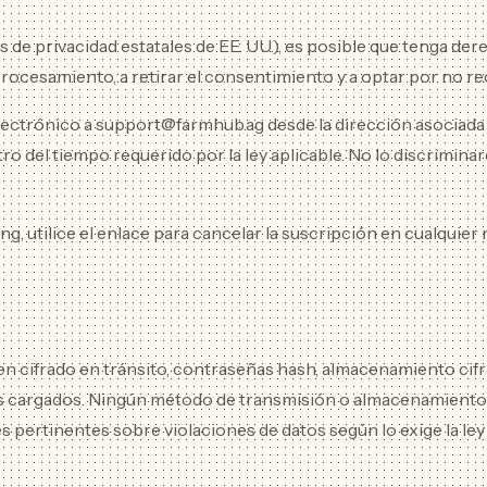
e privacidad estatales de EE. UU.), es posible que tenga derec
 procesamiento, a retirar el consentimiento y a optar por no 
lectrónico a support@farmhub.ag desde la dirección asociada a
ro del tiempo requerido por la ley aplicable. No lo discrimi
g, utilice el enlace para cancelar la suscripción en cualquier
 cifrado en tránsito, contraseñas hash, almacenamiento cifr
chivos cargados. Ningún método de transmisión o almacenamie
s pertinentes sobre violaciones de datos según lo exige la ley 