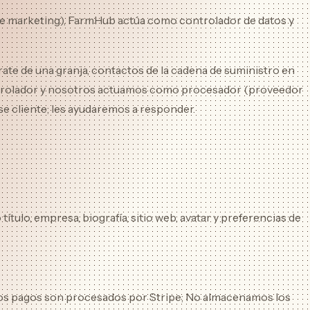
os de marketing), FarmHub actúa como controlador de datos y
te de una granja, contactos de la cadena de suministro en
l controlador y nosotros actuamos como procesador (proveedor
ese cliente; les ayudaremos a responder.
ulo, empresa, biografía, sitio web, avatar y preferencias de
Los pagos son procesados ​​por Stripe; No almacenamos los