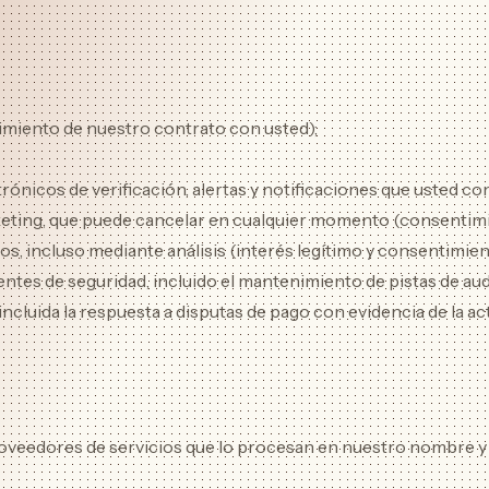
limiento de nuestro contrato con usted);
nicos de verificación, alertas y notificaciones que usted conf
eting, que puede cancelar en cualquier momento (consentimie
s, incluso mediante análisis (interés legítimo y consentimient
entes de seguridad, incluido el mantenimiento de pistas de audi
ncluida la respuesta a disputas de pago con evidencia de la act
eedores de servicios que lo procesan en nuestro nombre y 