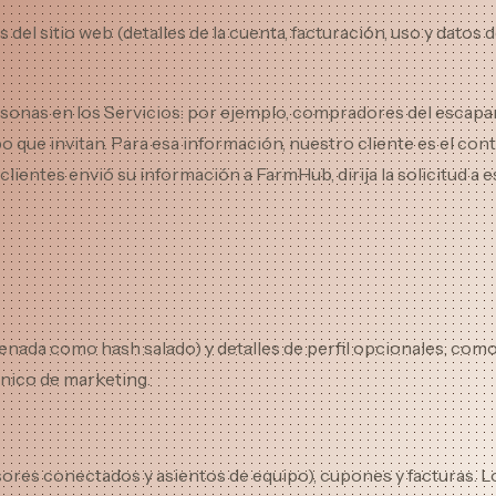
 del sitio web (detalles de la cuenta, facturación, uso y dat
onas en los Servicios: por ejemplo, compradores del escapara
uipo que invitan. Para esa información, nuestro cliente es e
clientes envió su información a FarmHub, dirija la solicitud a 
da como hash salado) y detalles de perfil opcionales, como tít
ónico de marketing.
sores conectados y asientos de equipo), cupones y facturas. 