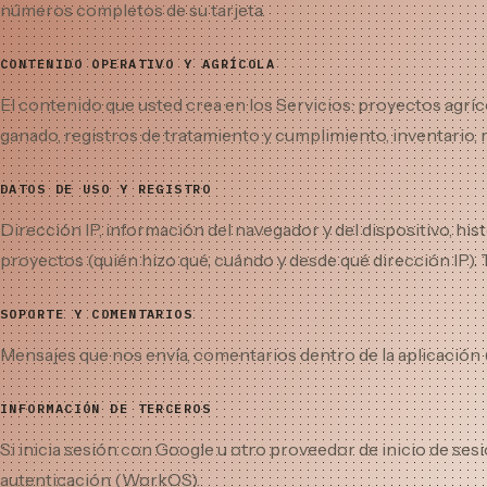
números completos de su tarjeta.
CONTENIDO OPERATIVO Y AGRÍCOLA
El contenido que usted crea en los Servicios: proyectos agrícola
ganado, registros de tratamiento y cumplimiento, inventario, r
DATOS DE USO Y REGISTRO
Dirección IP, información del navegador y del dispositivo, hist
proyectos (quién hizo qué, cuándo y desde qué dirección IP). T
SOPORTE Y COMENTARIOS
Mensajes que nos envía, comentarios dentro de la aplicación (
INFORMACIÓN DE TERCEROS
Si inicia sesión con Google u otro proveedor de inicio de se
autenticación (WorkOS).